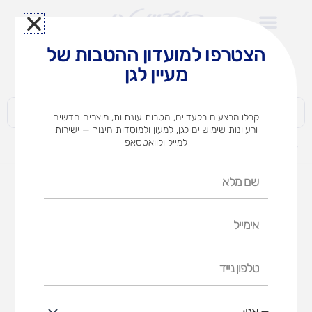
ילוג
תוכן
הצטרפו למועדון ההטבות של
לצוותי הוראה במוסדות חינוך וגני ילדים​
מעיין לגן
חברות | ארגונים | עסקים | פרטיים
קבלו מבצעים בלעדיים, הטבות עונתיות, מוצרים חדשים
ורעיונות שימושיים לגן, למעון ולמוסדות חינוך — ישירות
למייל ולוואטסאפ
דף הבית
מוצרים
שחמט מגנטי גדול
שם
מלא
אימייל
טלפון
נייד
אני