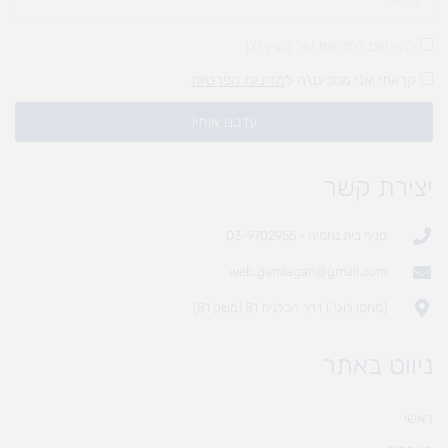
להירשם לחדשות של מעיין לגן
קראתי ואני מסכים\ה ל
מדיניות הפרטיות
עדכנו אותי!
יצירת קשר
סניף בית נחמיה - 03-9702955
web.gamlagan@gmail.com
(מחסן לוגי`) דרך הכלנית 81 (משק 81)
ניווט באתר
ראשי