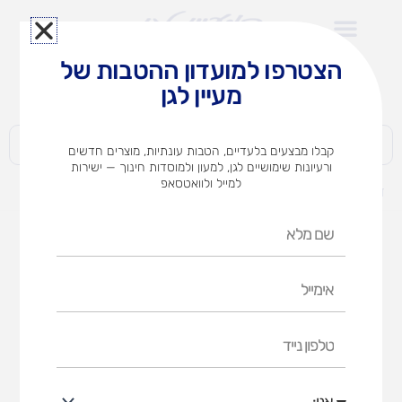
ילוג
תוכן
הצטרפו למועדון ההטבות של
לצוותי הוראה במוסדות חינוך וגני ילדים​
מעיין לגן
חברות | ארגונים | עסקים | פרטיים
קבלו מבצעים בלעדיים, הטבות עונתיות, מוצרים חדשים
ורעיונות שימושיים לגן, למעון ולמוסדות חינוך — ישירות
למייל ולוואטסאפ
דף הבית
מוצרים
שיזור עדין
שם
מלא
אימייל
טלפון
נייד
אני