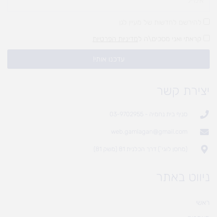
להירשם לחדשות של מעיין לגן
קראתי ואני מסכים\ה ל
מדיניות הפרטיות
עדכנו אותי!
יצירת קשר
סניף בית נחמיה - 03-9702955
web.gamlagan@gmail.com
(מחסן לוגי`) דרך הכלנית 81 (משק 81)
ניווט באתר
ראשי