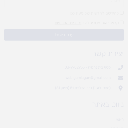
להירשם לחדשות של מעיין לגן
קראתי ואני מסכים\ה ל
מדיניות הפרטיות
עדכנו אותי!
יצירת קשר
סניף בית נחמיה - 03-9702955
web.gamlagan@gmail.com
(מחסן לוגי`) דרך הכלנית 81 (משק 81)
ניווט באתר
ראשי