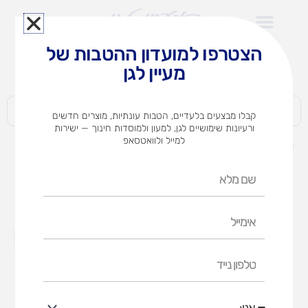
ילוג
תוכן
הצטרפו למועדון ההטבות של
לצוותי הוראה במוסדות חינוך וגני ילדים​
מעיין לגן
חברות | ארגונים | עסקים | פרטיים
קבלו מבצעים בלעדיים, הטבות עונתיות, מוצרים חדשים
ורעיונות שימושיים לגן, למעון ולמוסדות חינוך — ישירות
למייל ולוואטסאפ
דף הבית
מוצרים
שילובים משתלבים
שם
מלא
אימייל
טלפון
נייד
אני