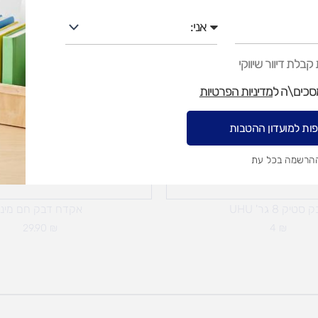
אני
בלת דיוור שיווקי
מסכים\ה ל
מדיניות הפרטיות
ות למועדון ההטבות
ההרשמה בכל עת
סטיק 8 גר' UHU
אקדח דבק חם מיני
29.90
₪
4
₪