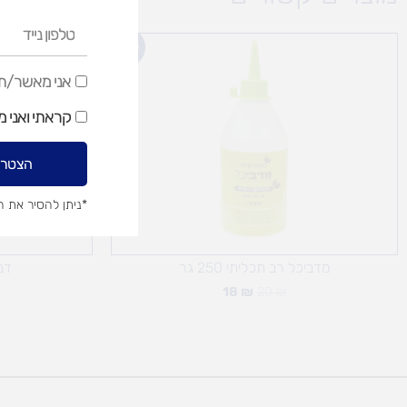
טלפון
המחיר
המחיר
נייד
Sale!
המקורי
הנוכחי
היה:
הוא:
אני
אני מאשר/ת ק
18 ₪.
20 ₪.
מאשר/ת
קראתי ואני 
קבלת
דיוור
הצטרפ
שיווקי
*ניתן להסיר את 
מדביכל רב תכליתי 250 גר
דבק 
18
₪
20
₪