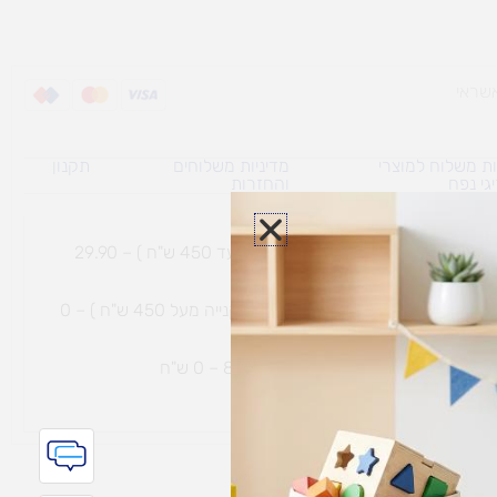
ת משלוח למוצרי
מדיניות משלוחים
תקנון
גי נפח ​
והחזרות
משלוח עם שליח עד הבית תוך 7 ימי עסקים (בקנייה עד 450 ש"ח ) – 29.90
משלוח חינם עם שליח עד הבית תוך 7 ימי עסקים (בקנייה מעל 450 ש"ח ) – 0
ת נחמיה – (מחסן לוגי`) דרך
הכלנית 81 – 0 ש"ח