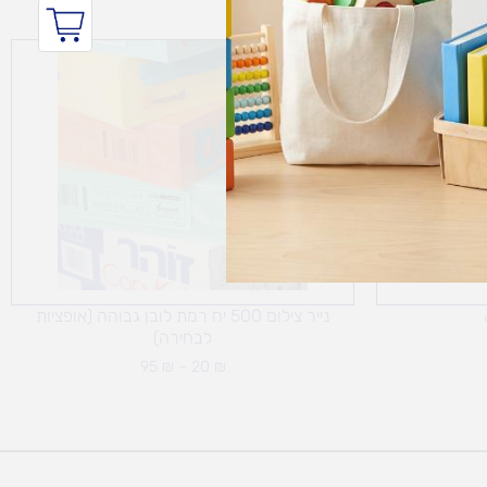
טווח
מחירים:
עד
נייר צילום 500 יח רמת לובן גבוהה (אופציות
לבחירה)
95
₪
–
20
₪