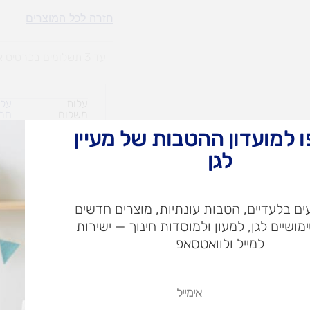
שלישיית
חזרה לכל המוצרים
סלוטייפ
עד 3 תשלומים בכרטיס אשראי
עלות
עלו
משלוח​
חרי
 למועדון ההטבות של מעיין
לגן
ש"ח
ם בלעדיים, הטבות עונתיות, מוצרים חדשים
ש"ח
ימושיים לגן, למעון ולמוסדות חינוך — ישירות
איסוף עצמי בי
למייל ולוואטסאפ
אימייל