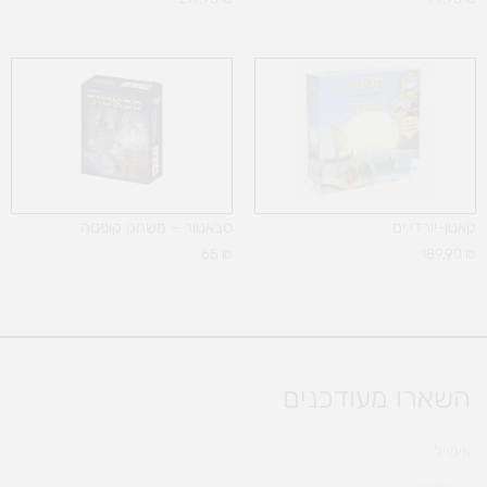
קאטן-יורדי ים
סבאטור – משחק קופסה
65
₪
189.90
₪
השארו מעודכנים
אימייל