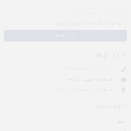
להירשם לחדשות של מעיין לגן
קראתי ואני מסכים\ה ל
מדיניות הפרטיות
עדכנו אותי!
יצירת קשר
סניף בית נחמיה - 03-9702955
web.gamlagan@gmail.com
(מחסן לוגי`) דרך הכלנית 81 (משק 81)
ניווט באתר
ראשי