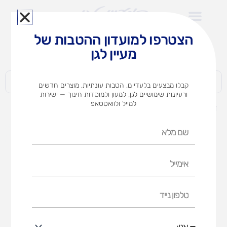
ילוג
תוכן
הצטרפו למועדון ההטבות של
לצוותי הוראה במוסדות חינוך וגני ילדים​
מעיין לגן
חברות | ארגונים | עסקים | פרטיים
קבלו מבצעים בלעדיים, הטבות עונתיות, מוצרים חדשים
ורעיונות שימושיים לגן, למעון ולמוסדות חינוך — ישירות
למייל ולוואטסאפ
דף הבית
מוצרים
שם קוד – משחק קופסה
שם
מלא
אימייל
טלפון
נייד
אני