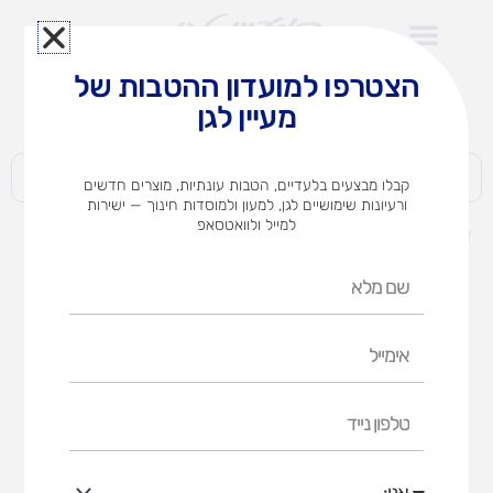
ילוג
תוכן
הצטרפו למועדון ההטבות של
לצוותי הוראה במוסדות חינוך וגני ילדים​
מעיין לגן
חברות | ארגונים | עסקים | פרטיים
קבלו מבצעים בלעדיים, הטבות עונתיות, מוצרים חדשים
ורעיונות שימושיים לגן, למעון ולמוסדות חינוך — ישירות
למייל ולוואטסאפ
דף הבית
מוצרים
שמונה וחצי
שם
מלא
אימייל
טלפון
נייד
אני