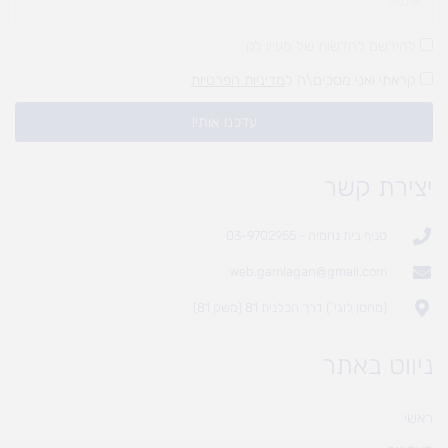
להירשם לחדשות של מעיין לגן
קראתי ואני מסכים\ה ל
מדיניות הפרטיות
עדכנו אותי!
יצירת קשר
סניף בית נחמיה - 03-9702955
web.gamlagan@gmail.com
(מחסן לוגי`) דרך הכלנית 81 (משק 81)
ניווט באתר
ראשי