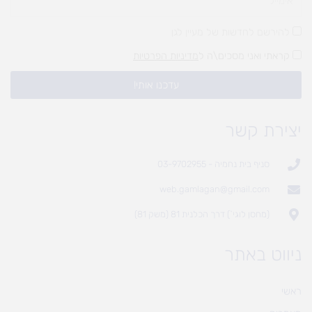
להירשם לחדשות של מעיין לגן
קראתי ואני מסכים\ה ל
מדיניות הפרטיות
עדכנו אותי!
יצירת קשר
סניף בית נחמיה - 03-9702955
web.gamlagan@gmail.com
(מחסן לוגי`) דרך הכלנית 81 (משק 81)
ניווט באתר
ראשי