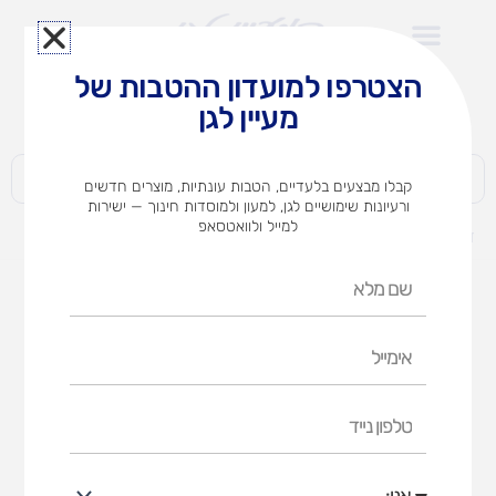
ילוג
תוכן
הצטרפו למועדון ההטבות של
לצוותי הוראה במוסדות חינוך וגני ילדים​
מעיין לגן
חברות | ארגונים | עסקים | פרטיים
קבלו מבצעים בלעדיים, הטבות עונתיות, מוצרים חדשים
ורעיונות שימושיים לגן, למעון ולמוסדות חינוך — ישירות
למייל ולוואטסאפ
דף הבית
מוצרים
שמינית לבד
שם
מלא
אימייל
טלפון
נייד
אני