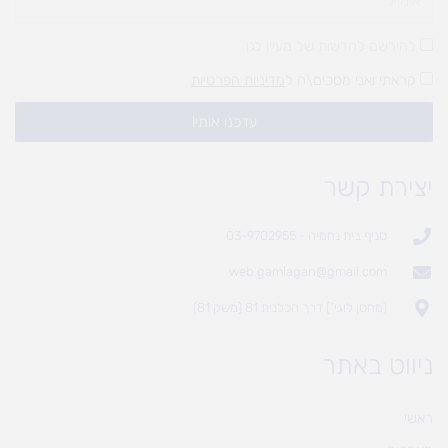
להירשם לחדשות של מעיין לגן
קראתי ואני מסכים\ה ל
מדיניות הפרטיות
עדכנו אותי!
יצירת קשר
סניף בית נחמיה - 03-9702955
web.gamlagan@gmail.com
(מחסן לוגי`) דרך הכלנית 81 (משק 81)
ניווט באתר
ראשי