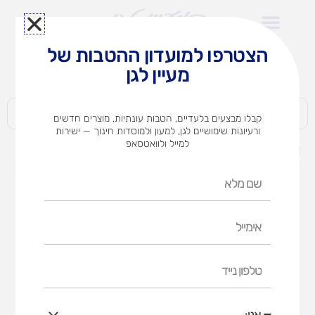
ילוג
תוכן
הצטרפו למועדון ההטבות של
לצוותי הוראה במוסדות חינוך וגני ילדים​
מעיין לגן
חברות | ארגונים | עסקים | פרטיים
קבלו מבצעים בלעדיים, הטבות עונתיות, מוצרים חדשים
ורעיונות שימושיים לגן, למעון ולמוסדות חינוך — ישירות
למייל ולוואטסאפ
דף הבית
מוצרים
שרינקיט שקוף – משחק יצירה
שם
מלא
אימייל
טלפון
נייד
אני