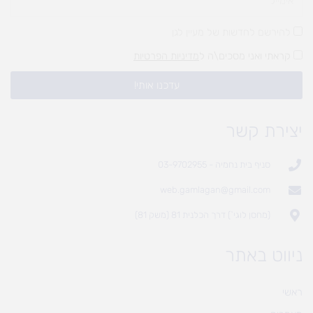
להירשם לחדשות של מעיין לגן
קראתי ואני מסכים\ה ל
מדיניות הפרטיות
עדכנו אותי!
יצירת קשר
סניף בית נחמיה - 03-9702955
web.gamlagan@gmail.com
(מחסן לוגי`) דרך הכלנית 81 (משק 81)
ניווט באתר
ראשי