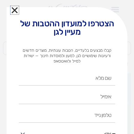
ילוג
תוכן
הצטרפו למועדון ההטבות של
לצוותי הוראה במוסדות חינוך וגני ילדים​
מעיין לגן
חברות | ארגונים | עסקים | פרטיים
קבלו מבצעים בלעדיים, הטבות עונתיות, מוצרים חדשים
ורעיונות שימושיים לגן, למעון ולמוסדות חינוך — ישירות
למייל ולוואטסאפ
דף הבית
מוצרים
שרלוק משחק קלפים
שם
מלא
אימייל
טלפון
נייד
אני