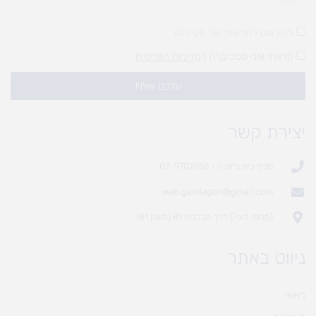
להירשם לחדשות של מעיין לגן
קראתי ואני מסכים\ה ל
מדיניות הפרטיות
עדכנו אותי!
יצירת קשר
סניף בית נחמיה - 03-9702955
web.gamlagan@gmail.com
(מחסן לוגי`) דרך הכלנית 81 (משק 81)
ניווט באתר
ראשי