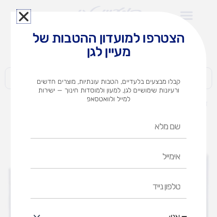
ילוג
תוכן
הצטרפו למועדון ההטבות של
לצוותי הוראה במוסדות חינוך וגני ילדים​
מעיין לגן
חברות | ארגונים | עסקים | פרטיים
קבלו מבצעים בלעדיים, הטבות עונתיות, מוצרים חדשים
ורעיונות שימושיים לגן, למעון ולמוסדות חינוך — ישירות
למייל ולוואטסאפ
דף הבית
מוצרים
תגובה מהירה
שם
מלא
אימייל
טלפון
נייד
אני