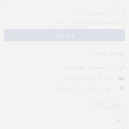
להירשם לחדשות של מעיין לגן
קראתי ואני מסכים\ה ל
מדיניות הפרטיות
עדכנו אותי!
יצירת קשר
סניף בית נחמיה - 03-9702955
web.gamlagan@gmail.com
(מחסן לוגי`) דרך הכלנית 81 (משק 81)
ניווט באתר
ראשי