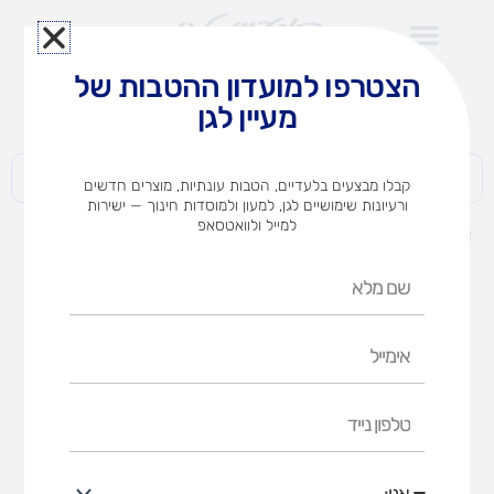
ילוג
תוכן
הצטרפו למועדון ההטבות של
לצוותי הוראה במוסדות חינוך וגני ילדים​
מעיין לגן
חברות | ארגונים | עסקים | פרטיים
קבלו מבצעים בלעדיים, הטבות עונתיות, מוצרים חדשים
ורעיונות שימושיים לגן, למעון ולמוסדות חינוך — ישירות
למייל ולוואטסאפ
דף הבית
מוצרים
תופסת צוללות
שם
מלא
אימייל
טלפון
נייד
אני