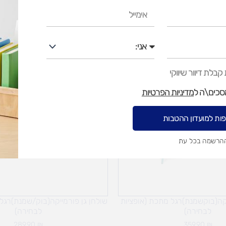
אימייל
אני
בלת דיוור שיווקי
מסכים\ה ל
מדיניות הפרטיות
ות למועדון ההטבות
ההרשמה בכל עת
יקה(בוקשמנת)רגל מתכת (אופציות
שולחן גן פורמייקה(בוק/שמנת)רגל
לבחירה)
לבחירה)
289.90
₪
359.90
₪