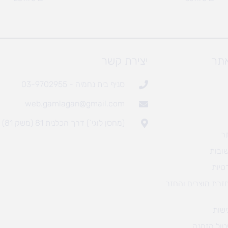
אתר
יצירת קשר
סניף בית נחמיה - 03-9702955
web.gamlagan@gmail.com
(מחסן לוגי`) דרך הכלנית 81 (משק 81)
ר
ובות
טיות
חזרת מוצרים והחזר
שות
טול הזמנה