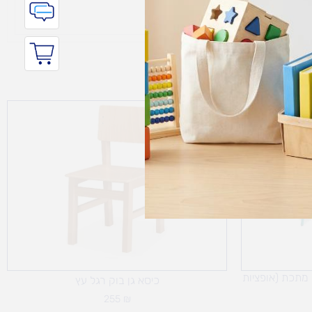
 מתכת (אופציות
כיסא גן בוק רגל עץ
255
₪