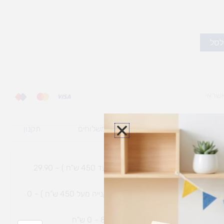
לסל
ת משלוח למוצרי
מדיניות משלוחים
תקנון
גי נפח ​
והחזרות
משלוח עם שליח עד הבית תוך 7 ימי עסקים (בקנייה עד 450 ש"ח ) – 29.90
משלוח חינם עם שליח עד הבית תוך 7 ימי עסקים (בקנייה מעל 450 ש"ח ) – 0
ת נחמיה – (מחסן לוגי`) דרך
הכלנית 81 – 0 ש"ח