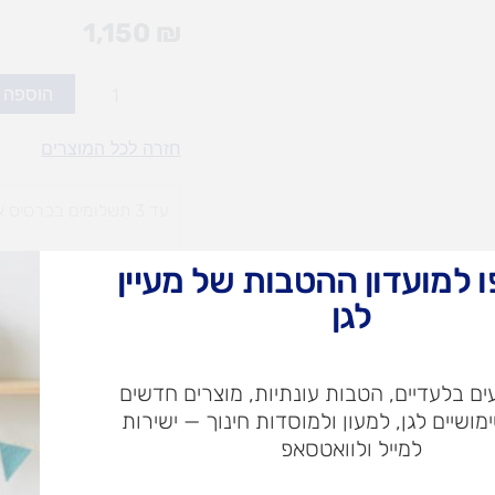
1,150
₪
כמות
הוספה 
של
תיאטרון
חזרה לכל המוצרים
בובות
מפואר
עד 3 תשלומים בכרטיס אשראי
 למועדון ההטבות של מעיין
עלות
עלו
משלוח​
חרי
לגן
ם בלעדיים, הטבות עונתיות, מוצרים חדשים
ש"ח
ימושיים לגן, למעון ולמוסדות חינוך — ישירות
למייל ולוואטסאפ
ש"ח
איסוף עצמי בי