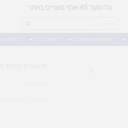
גלו מעל 45 אלף מוצרים באתר
משחקים וצעצועים
נושא נלמד
גימבורי ו
תיאטרון בובות מ
90792254
ג 145 ס”מ | ר 92 ס”מ | ע 45