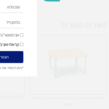
שם
מלא
טלפון
מוצרים קשורים
נייד
אני
אני מאשר/ת ק
מאשר/ת
קראתי ואני 
קבלת
דיוור
הצטרפ
שיווקי
*ניתן להסיר את 
שולחן גן פורמי
שולחן גן רגל מתכת כפולה פורמייקה בוק/שמנת
325
₪