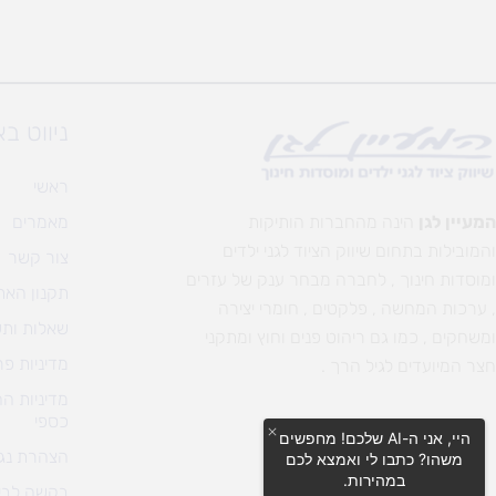
ניווט ב
ראשי
המעיין לגן
הינה מהחברות הותיקות
מאמרים
והמובילות בתחום שיווק הציוד לגני ילדים
צור קשר
ומוסדות חינוך , לחברה מבחר ענק של עזרים
תקנון האת
, ערכות המחשה , פלקטים , חומרי יצירה
שאלות ותש
ומשחקים , כמו גם ריהוט פנים וחוץ ומתקני
מדיניות פר
חצר המיועדים לגיל הרך .
מדיניות ה
כספי
היי, אני ה-AI שלכם! מחפשים
הצהרת נגי
משהו? כתבו לי ואמצא לכם
במהירות.
בקשה לבי