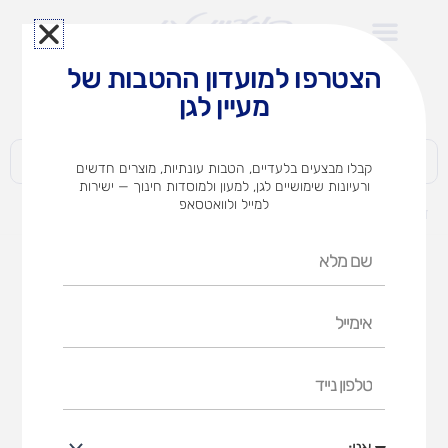
ילוג
תוכן
הצטרפו למועדון ההטבות של
לצוותי הוראה במוסדות חינוך וגני ילדים​
מעיין לגן
חברות | ארגונים | עסקים | פרטיים
קבלו מבצעים בלעדיים, הטבות עונתיות, מוצרים חדשים
ורעיונות שימושיים לגן, למעון ולמוסדות חינוך — ישירות
למייל ולוואטסאפ
דף הבית
מוצרים
תפוס כיוון-משחק כיוונים
שם
מלא
אימייל
טלפון
נייד
אני