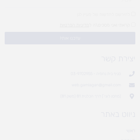
להירשם לחדשות של מעיין לגן
קראתי ואני מסכים\ה ל
מדיניות הפרטיות
עדכנו אותי!
יצירת קשר
סניף בית נחמיה - 03-9702955
web.gamlagan@gmail.com
(מחסן לוגי`) דרך הכלנית 81 (משק 81)
ניווט באתר
ראשי