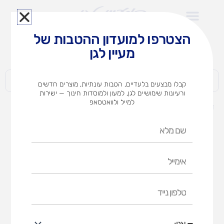
ילוג
תוכן
הצטרפו למועדון ההטבות של
לצוותי הוראה במוסדות חינוך וגני ילדים​
מעיין לגן
חברות | ארגונים | עסקים | פרטיים
קבלו מבצעים בלעדיים, הטבות עונתיות, מוצרים חדשים
ורעיונות שימושיים לגן, למעון ולמוסדות חינוך — ישירות
למייל ולוואטסאפ
דף הבית
מוצרים
7 בום – משחק חשיבה
שם
מלא
אימייל
טלפון
נייד
אני