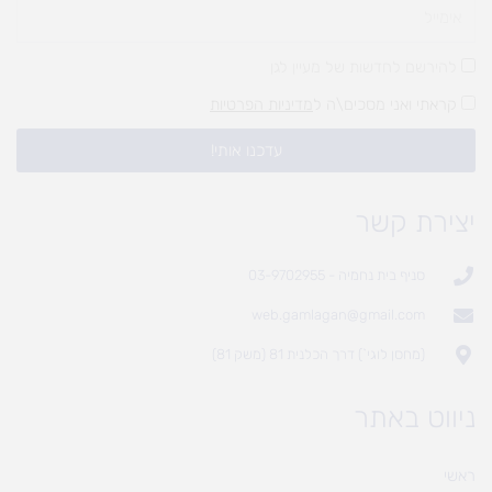
להירשם לחדשות של מעיין לגן
קראתי ואני מסכים\ה ל
מדיניות הפרטיות
עדכנו אותי!
יצירת קשר
סניף בית נחמיה - 03-9702955
web.gamlagan@gmail.com
(מחסן לוגי`) דרך הכלנית 81 (משק 81)
ניווט באתר
ראשי