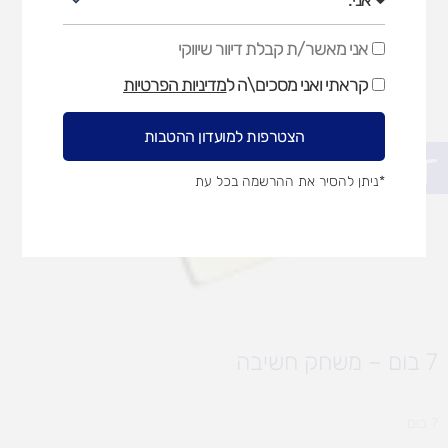
אני מאשר/ת קבלת דיוור שיווקי
אני
מאשר/ת
קראתי ואני מסכים\ה ל
מדיניות הפרטיות
קבלת
דיוור
שיווקי
הצטרפות למועדון ההטבות
פתח סרגל נגישות
*ניתן להסיר את ההרשמה בכל עת
7 בום – משחק חשיבה
7 בום