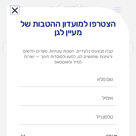
ילוג
תוכן
הצטרפו למועדון ההטבות של
לצוותי הוראה במוסדות חינוך וגני ילדים​
מעיין לגן
חברות | ארגונים | עסקים | פרטיים
קבלו מבצעים בלעדיים, הטבות עונתיות, מוצרים חדשים
ורעיונות שימושיים לגן, למעון ולמוסדות חינוך — ישירות
למייל ולוואטסאפ
דף הבית
מוצרים
A4 בריסטול זוהר
שם
מלא
אימייל
טלפון
נייד
אני