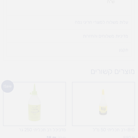
ש"ח
עלות משלוח למוצרי חריגי נפח ​
מדיניות משלוחים והחזרות
תקנון
מוצרים קשורים
המחיר
המחיר
Sale!
המקורי
הנוכחי
היה:
הוא:
18 ₪.
20 ₪.
BIG-רב תכליתי 50 מ"ל
מדביכל רב תכליתי 250 גר
18
₪
20
₪
9.90
₪