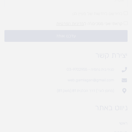
להירשם לחדשות של מעיין לגן
קראתי ואני מסכים\ה ל
מדיניות הפרטיות
עדכנו אותי!
יצירת קשר
סניף בית נחמיה - 03-9702955
web.gamlagan@gmail.com
(מחסן לוגי`) דרך הכלנית 81 (משק 81)
ניווט באתר
ראשי