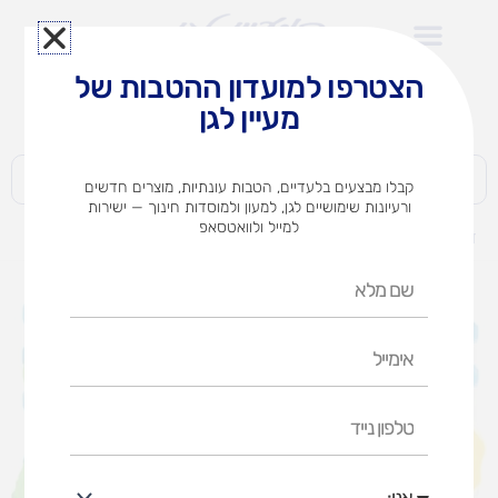
ילוג
תוכן
הצטרפו למועדון ההטבות של
לצוותי הוראה במוסדות חינוך וגני ילדים​
מעיין לגן
חברות | ארגונים | עסקים | פרטיים
קבלו מבצעים בלעדיים, הטבות עונתיות, מוצרים חדשים
ורעיונות שימושיים לגן, למעון ולמוסדות חינוך — ישירות
למייל ולוואטסאפ
דף הבית
מוצרים
marioinex-ופל חווה
שם
מלא
אימייל
טלפון
נייד
אני