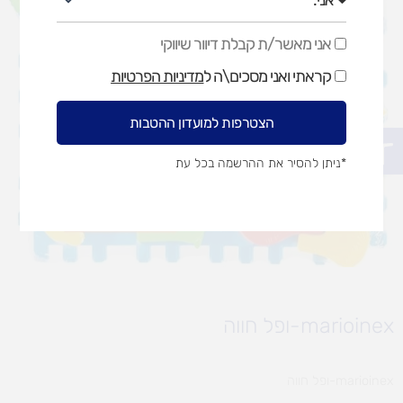
אני מאשר/ת קבלת דיוור שיווקי
אני
מאשר/ת
קראתי ואני מסכים\ה ל
מדיניות הפרטיות
קבלת
דיוור
שיווקי
הצטרפות למועדון ההטבות
פתח סרגל נגישות
*ניתן להסיר את ההרשמה בכל עת
marioinex-ופל חווה
marioinex-ופל חווה