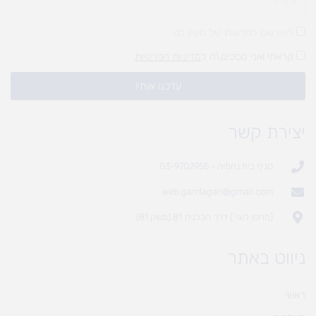
להירשם לחדשות של מעיין לגן
קראתי ואני מסכים\ה ל
מדיניות הפרטיות
עדכנו אותי!
יצירת קשר
סניף בית נחמיה - 03-9702955
web.gamlagan@gmail.com
(מחסן לוגי`) דרך הכלנית 81 (משק 81)
ניווט באתר
ראשי