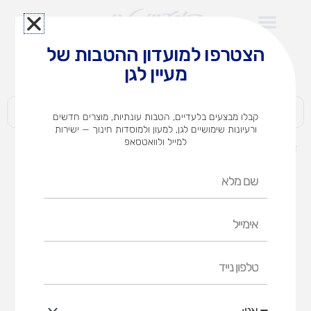
ילוג
תוכן
הצטרפו למועדון ההטבות של
לצוותי הוראה במוסדות חינוך וגני ילדים​
מעיין לגן
חברות | ארגונים | עסקים | פרטיים
קבלו מבצעים בלעדיים, הטבות עונתיות, מוצרים חדשים
ורעיונות שימושיים לגן, למעון ולמוסדות חינוך — ישירות
למייל ולוואטסאפ
דף הבית
מוצרים
morphan-רובוט בקופסא
שם
מלא
אימייל
טלפון
נייד
אני