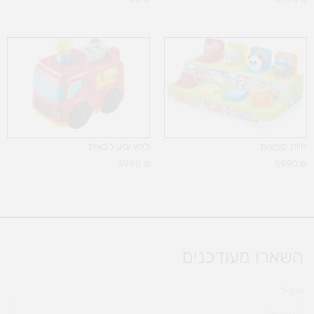
חיות קופצות
לחץ וסע כבאית
39.90
₪
59.90
₪
השארו מעודכנים
אימייל