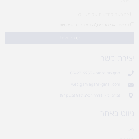
להירשם לחדשות של מעיין לגן
קראתי ואני מסכים\ה ל
מדיניות הפרטיות
עדכנו אותי!
יצירת קשר
סניף בית נחמיה - 03-9702955
web.gamlagan@gmail.com
(מחסן לוגי`) דרך הכלנית 81 (משק 81)
ניווט באתר
ראשי