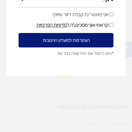
אני מאשר/ת קבלת דיוור שיווקי
אני
מאשר/ת
קראתי ואני מסכים\ה ל
מדיניות הפרטיות
קבלת
דיוור
שיווקי
הצטרפות למועדון ההטבות
פתח סרגל נגישות
*ניתן להסיר את ההרשמה בכל עת
morphan-רובוט בקופסא
morphan-רובוט בקופסא