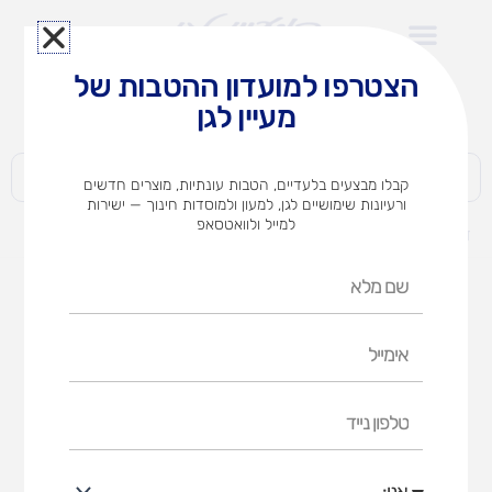
ילוג
תוכן
הצטרפו למועדון ההטבות של
לצוותי הוראה במוסדות חינוך וגני ילדים​
מעיין לגן
חברות | ארגונים | עסקים | פרטיים
קבלו מבצעים בלעדיים, הטבות עונתיות, מוצרים חדשים
ורעיונות שימושיים לגן, למעון ולמוסדות חינוך — ישירות
למייל ולוואטסאפ
דף הבית
מוצרים
morphun-גלגלי שיניים
שם
מלא
אימייל
טלפון
נייד
אני