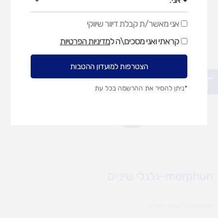
אני מאשר/ת קבלת דיוור שיווקי
אני
מאשר/ת
קראתי ואני מסכים\ה ל
מדיניות הפרטיות
קבלת
דיוור
שיווקי
הצטרפות למועדון ההטבות
פתח סרגל נגישות
*ניתן להסיר את ההרשמה בכל עת
morphun-גלגלי שיניים
morphun-גלגלי שיניים