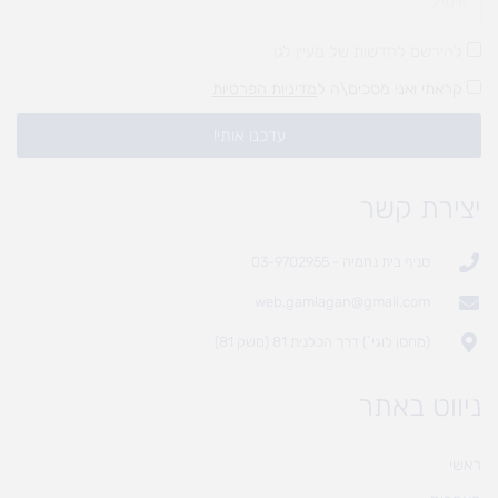
להירשם לחדשות של מעיין לגן
קראתי ואני מסכים\ה ל
מדיניות הפרטיות
עדכנו אותי!
יצירת קשר
סניף בית נחמיה - 03-9702955
web.gamlagan@gmail.com
(מחסן לוגי`) דרך הכלנית 81 (משק 81)
ניווט באתר
ראשי