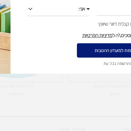
אני
בלת דיוור שיווקי
מסכים\ה ל
מדיניות הפרטיות
ות למועדון ההטבות
ההרשמה בכל עת
ל כוסות+דלי צורות
דלי צורות הנדסיות
49.90
₪
55
₪
אתר
יצירת קשר