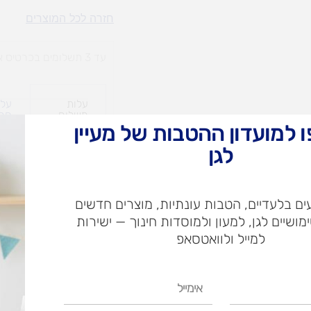
UNIPLAY-
חזרה לכל המוצרים
קוביות
סיליקון
עד 3 תשלומים בכרטיס אשראי
מיקס
120
עלות
עלו
משלוח​
חרי
 למועדון ההטבות של מעיין
לגן
ש"ח
ם בלעדיים, הטבות עונתיות, מוצרים חדשים
ש"ח
ימושיים לגן, למעון ולמוסדות חינוך — ישירות
איסוף עצמי בי
למייל ולוואטסאפ
אימייל