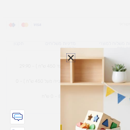
ת משלוח למוצרי
מדיניות משלוחים
תקנון
גי נפח ​
והחזרות
משלוח עם שליח עד הבית תוך 7 ימי עסקים (בקנייה עד 450 ש"ח ) – 29.90
משלוח חינם עם שליח עד הבית תוך 7 ימי עסקים (בקנייה מעל 450 ש"ח ) – 0
ת נחמיה – (מחסן לוגי`) דרך
הכלנית 81 – 0 ש"ח