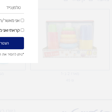
טלפון
נייד
אני
אני מאשר/ת ק
מאשר/ת
קראתי ואני 
קבלת
דיוור
הצטרפ
שיווקי
*ניתן להסיר את 
מארז 2 ב-1
מגד
45
₪
ניווט ב