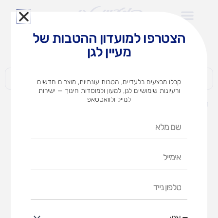
ילוג
תוכן
הצטרפו למועדון ההטבות של
לצוותי הוראה במוסדות חינוך וגני ילדים​
מעיין לגן
חברות | ארגונים | עסקים | פרטיים
קבלו מבצעים בלעדיים, הטבות עונתיות, מוצרים חדשים
ורעיונות שימושיים לגן, למעון ולמוסדות חינוך — ישירות
למייל ולוואטסאפ
דף הבית
מוצרים
VIGA – מבוך עץ מגנטי
שם
מלא
אימייל
טלפון
נייד
אני