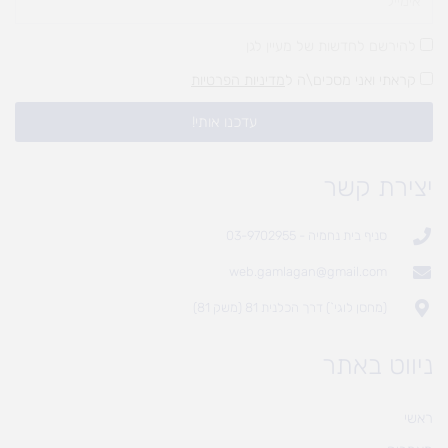
להירשם לחדשות של מעיין לגן
קראתי ואני מסכים\ה ל
מדיניות הפרטיות
עדכנו אותי!
יצירת קשר
סניף בית נחמיה - 03-9702955
web.gamlagan@gmail.com
(מחסן לוגי`) דרך הכלנית 81 (משק 81)
ניווט באתר
ראשי