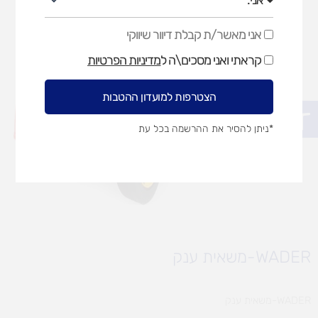
אני מאשר/ת קבלת דיוור שיווקי
אני
מאשר/ת
קראתי ואני מסכים\ה ל
מדיניות הפרטיות
קבלת
דיוור
שיווקי
הצטרפות למועדון ההטבות
פתח סרגל נגישות
*ניתן להסיר את ההרשמה בכל עת
WADER-משאית ענק
WADER-משאית ענק