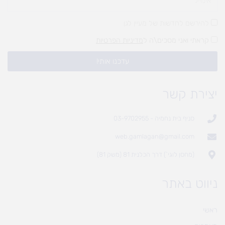
להירשם לחדשות של מעיין לגן
קראתי ואני מסכים\ה ל
מדיניות הפרטיות
עדכנו אותי!
יצירת קשר
סניף בית נחמיה - 03-9702955
web.gamlagan@gmail.com
(מחסן לוגי`) דרך הכלנית 81 (משק 81)
ניווט באתר
ראשי