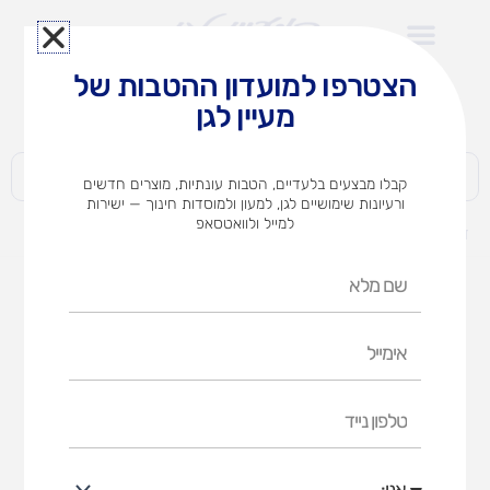
ילוג
תוכן
הצטרפו למועדון ההטבות של
לצוותי הוראה במוסדות חינוך וגני ילדים​
מעיין לגן
חברות | ארגונים | עסקים | פרטיים
קבלו מבצעים בלעדיים, הטבות עונתיות, מוצרים חדשים
ורעיונות שימושיים לגן, למעון ולמוסדות חינוך — ישירות
למייל ולוואטסאפ
דף הבית
מוצרים
WADER-משאית ענק
שם
מלא
אימייל
טלפון
נייד
אני