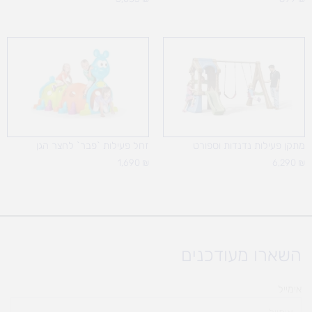
מתקן פעילות נדנדות וספורט
זחל פעילות `פבר` לחצר הגן
1,690
₪
6,290
₪
השארו מעודכנים
אימייל