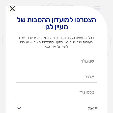
ילוג
תוכן
הצטרפו למועדון ההטבות של
לצוותי הוראה במוסדות חינוך וגני ילדים​
מעיין לגן
חברות | ארגונים | עסקים | פרטיים
קבלו מבצעים בלעדיים, הטבות עונתיות, מוצרים חדשים
ורעיונות שימושיים לגן, למעון ולמוסדות חינוך — ישירות
למייל ולוואטסאפ
דף הבית
מוצרים
גימבורי וספורט
ג׳ימבורי
ערכות פעילות
שם
מלא
ערכות פעילות
אימייל
דף הבית
גימבורי וספורט
ג׳ימבורי
ערכות פעילות
טלפון
נייד
אני