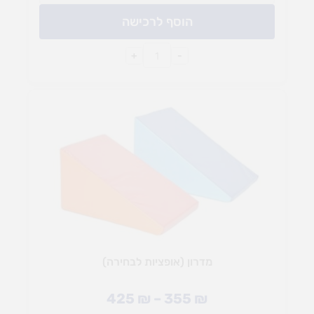
הוסף לרכישה
+
-
מדרון (אופציות לבחירה)
425
₪
–
355
₪