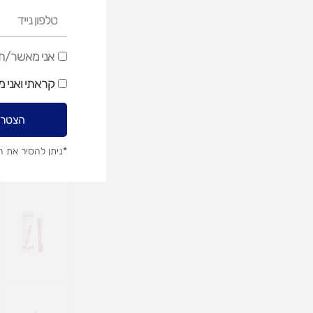
טלפון
נייד
אני
אני מאשר/ת ק
מאשר/ת
קראתי ואני 
קבלת
דיוור
הצטרפ
שיווקי
*ניתן להסיר את 