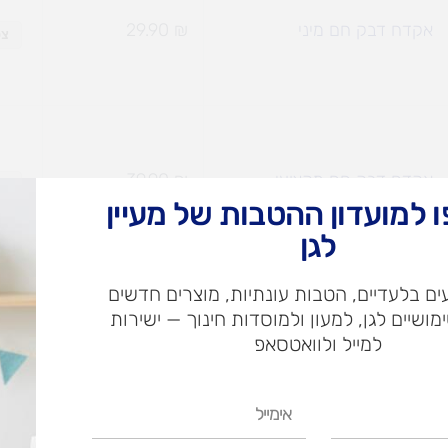
אקדח דבק חם מיני
₪
29.90
צפ
אקדח דבק חם מקצועי
₪
39.90
צפ
 למועדון ההטבות של מעיין
לגן
ם בלעדיים, הטבות עונתיות, מוצרים חדשים
ימושיים לגן, למעון ולמוסדות חינוך — ישירות
גלון דבק פלסטי
₪
49.90
₪
39.90
צפ
למייל ולוואטסאפ
אימייל