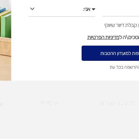
אני
גלון דבק שקוף
₪
49.90
₪
39.90
צפ
בלת דיוור שיווקי
מסכים\ה ל
מדיניות הפרטיות
ות למועדון ההטבות
דבק פלסטי 500 גר'
₪
9.90
צפ
ההרשמה בכל עת
דבק בד-גוטרמן
₪
19.90
צפ