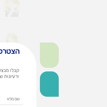
הצטרפו
קבלו מבצעי
ורעיונות ש
שם
מלא