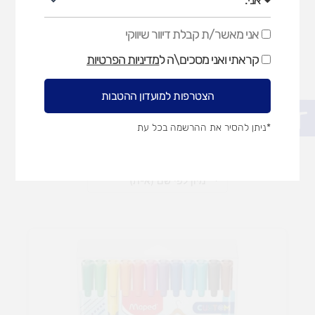
אני מאשר/ת קבלת דיוור שיווקי
אני
מאשר/ת
דבקים
חומרי לישה ופיסול
קראתי ואני מסכים\ה ל
מדיניות הפרטיות
קבלת
דיוור
שיווקי
הצטרפות למועדון ההטבות
פתח סרגל נגישות
*ניתן להסיר את ההרשמה בכל עת