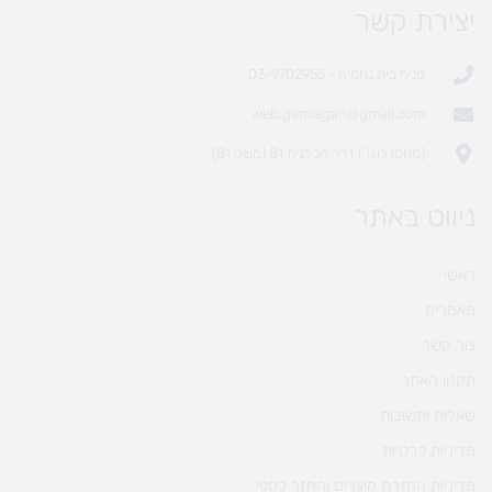
יצירת קשר
סניף בית נחמיה - 03-9702955
web.gamlagan@gmail.com
(מחסן לוגי`) דרך הכלנית 81 (משק 81)
ניווט באתר
ראשי
מאמרים
צור קשר
תקנון האתר
שאלות ותשובות
מדיניות פרטיות
מדיניות החזרת מוצרים והחזר כספי