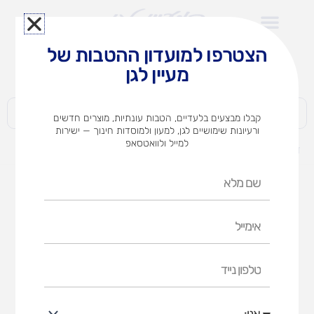
ילוג
תוכן
הצטרפו למועדון ההטבות של
לצוותי הוראה במוסדות חינוך וגני ילדים​
מעיין לגן
חברות | ארגונים | עסקים | פרטיים
קבלו מבצעים בלעדיים, הטבות עונתיות, מוצרים חדשים
ורעיונות שימושיים לגן, למעון ולמוסדות חינוך — ישירות
למייל ולוואטסאפ
דף הבית
מוצרים
חומרי יצירה
טושים
שם
טושים
מלא
אימייל
דף הבית
חומרי יצירה
טושים
טלפון
נייד
אני