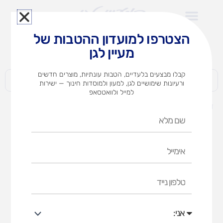
ילוג
תוכן
הצטרפו למועדון ההטבות של
לצוותי הוראה במוסדות חינוך וגני ילדים​
מעיין לגן
חברות | ארגונים | עסקים | פרטיים
קבלו מבצעים בלעדיים, הטבות עונתיות, מוצרים חדשים
ורעיונות שימושיים לגן, למעון ולמוסדות חינוך — ישירות
למייל ולוואטסאפ
דף הבית
מוצרים
חומרי יצירה
מוצרי נייר פוליגל מפל ובד
שם
מלא
מוצרי נייר פוליגל מפל ובד
אימייל
דף הבית
חומרי יצירה
מוצרי נייר פוליגל מפל ובד
טלפון
נייד
אני