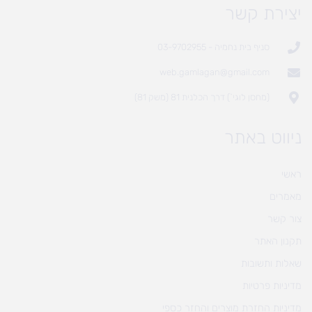
יצירת קשר
סניף בית נחמיה - 03-9702955
web.gamlagan@gmail.com
(מחסן לוגי`) דרך הכלנית 81 (משק 81)
ניווט באתר
ראשי
מאמרים
צור קשר
תקנון האתר
שאלות ותשובות
מדיניות פרטיות
מדיניות החזרת מוצרים והחזר כספי