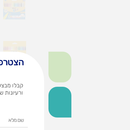
הצטרפו
קבלו מבצעי
ורעיונות ש
שם
מלא