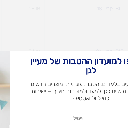
BIC-קריון 18
₪
18
BIC-קריון 24
₪
24
 למועדון ההטבות של מעיין
לגן
ם בלעדיים, הטבות עונתיות, מוצרים חדשים
ימושיים לגן, למעון ולמוסדות חינוך — ישירות
BIC-קריון משולש 12
₪
19.90
למייל ולוואטסאפ
אימייל