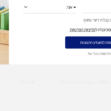
אני
JOVI-צבעי שעוה בכוס(60)
₪
49.90
בלת דיוור שיווקי
מסכים\ה ל
מדיניות הפרטיות
ות למועדון ההטבות
LYRA- עפרונות 10 דק גרוב
₪
59.90
ההרשמה בכל עת
LYRA- עפרונות 5 דק גרוב
₪
29.90