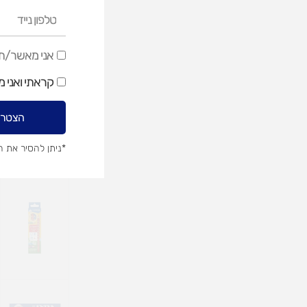
טלפון
נייד
אני
אני מאשר/ת ק
מאשר/ת
קראתי ואני 
קבלת
דיוור
הצטרפ
שיווקי
*ניתן להסיר את 