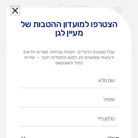
ילוג
תוכן
הצטרפו למועדון ההטבות של
לצוותי הוראה במוסדות חינוך וגני ילדים​
מעיין לגן
חברות | ארגונים | עסקים | פרטיים
קבלו מבצעים בלעדיים, הטבות עונתיות, מוצרים חדשים
ורעיונות שימושיים לגן, למעון ולמוסדות חינוך — ישירות
למייל ולוואטסאפ
דף הבית
מוצרים
חומרי ניקוי
חומרי ניקוי וחיטוי
שם
חומרי ניקוי וחיטוי
מלא
אימייל
דף הבית
חומרי ניקוי
חומרי ניקוי וחיטוי
טלפון
נייד
אני