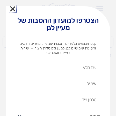
ילוג
תוכן
הצטרפו למועדון ההטבות של
לצוותי הוראה במוסדות חינוך וגני ילדים​
מעיין לגן
חברות | ארגונים | עסקים | פרטיים
קבלו מבצעים בלעדיים, הטבות עונתיות, מוצרים חדשים
ורעיונות שימושיים לגן, למעון ולמוסדות חינוך — ישירות
למייל ולוואטסאפ
דף הבית
מוצרים
משחקים
הקוביה
שם
הקוביה
מלא
אימייל
דף הבית
משחקים
הקוביה
טלפון
נייד
אני