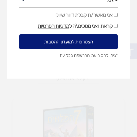
אני מאשר/ת קבלת דיוור שיווקי
אני
משחקים דידקטיים מגנטים
מאשר/ת
סטופר
קראתי ואני מסכים\ה ל
מדיניות הפרטיות
מדע חקר וכללי
קבלת
דיוור
שיווקי
הצטרפות למועדון ההטבות
פתח סרגל נגישות
המחיר
המחיר
המקורי
הנוכחי
*ניתן להסיר את ההרשמה בכל עת
היה:
הוא:
95 ₪.
139.90 ₪.