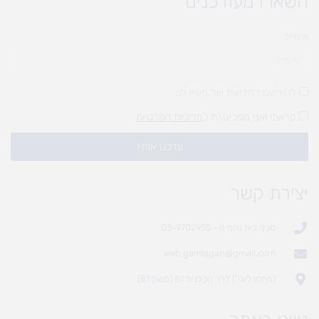
השארו מעודכנים
אימייל
להירשם לחדשות של מעיין לגן
קראתי ואני מסכים\ה ל
מדיניות הפרטיות
עדכנו אותי!
יצירת קשר
סניף בית נחמיה - 03-9702955
web.gamlagan@gmail.com
(מחסן לוגי`) דרך הכלנית 81 (משק 81)