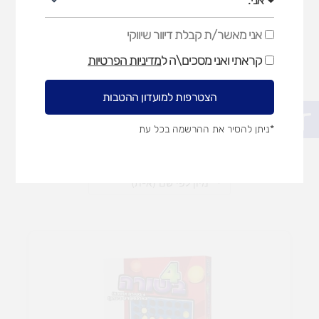
אני מאשר/ת קבלת דיוור שיווקי
אני
משחקים דידקטיים מגנטים
מאשר/ת
סטופר
קראתי ואני מסכים\ה ל
מדיניות הפרטיות
מדע חקר וכללי
קבלת
דיוור
שיווקי
הצטרפות למועדון ההטבות
פתח סרגל נגישות
*ניתן להסיר את ההרשמה בכל עת