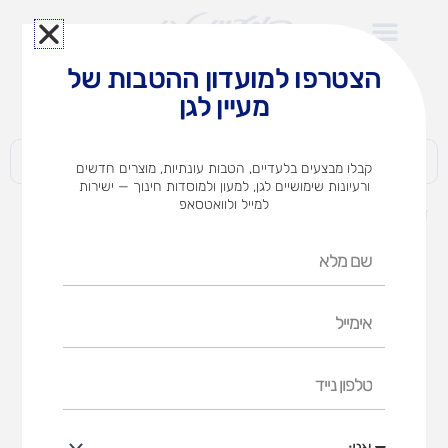
ילוג
תוכן
הצטרפו למועדון ההטבות של
לצוותי הוראה במוסדות חינוך וגני ילדים​
מעיין לגן
חברות | ארגונים | עסקים | פרטיים
קבלו מבצעים בלעדיים, הטבות עונתיות, מוצרים חדשים
ורעיונות שימושיים לגן, למעון ולמוסדות חינוך — ישירות
למייל ולוואטסאפ
דף הבית
מוצרים
משחקים
קודקוד
שם
קודקוד
מלא
אימייל
דף הבית
משחקים
קודקוד
טלפון
נייד
אני