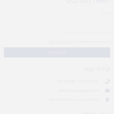
השארו מעודכנים
אימייל
להירשם לחדשות של מעיין לגן
קראתי ואני מסכים\ה ל
מדיניות הפרטיות
עדכנו אותי!
יצירת קשר
סניף בית נחמיה - 03-9702955
web.gamlagan@gmail.com
(מחסן לוגי`) דרך הכלנית 81 (משק 81)