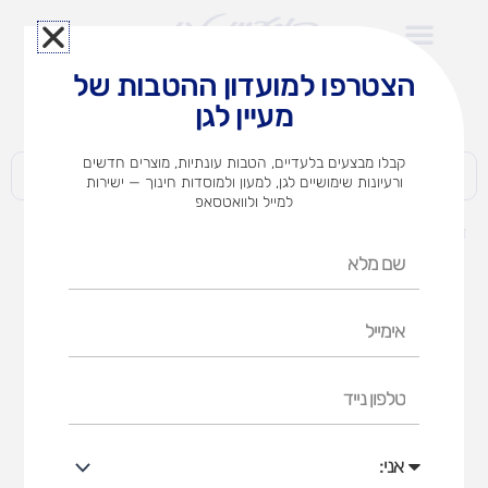
ילוג
תוכן
הצטרפו למועדון ההטבות של
לצוותי הוראה במוסדות חינוך וגני ילדים​
מעיין לגן
חברות | ארגונים | עסקים | פרטיים
קבלו מבצעים בלעדיים, הטבות עונתיות, מוצרים חדשים
ורעיונות שימושיים לגן, למעון ולמוסדות חינוך — ישירות
למייל ולוואטסאפ
דף הבית
מוצרים
לחצר
מתקני פעילות
שם
מלא
מתקני פעילות
אימייל
דף הבית
לחצר
מתקני פעילות
טלפון
נייד
אני