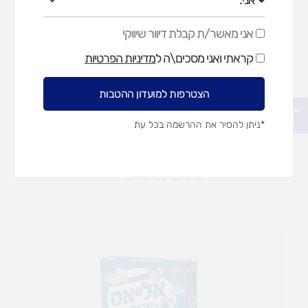
אני מאשר/ת קבלת דיוור שיווקי
אני
מאשר/ת
מדבקות
קראתי ואני מסכים\ה ל
מדיניות הפרטיות
קבלת
דיוור
שיווקי
הצטרפות למועדון ההטבות
פתח סרגל נגישות
המחיר
המחיר
המחיר
המחיר
המקורי
המקורי
הנוכחי
הנוכחי
*ניתן להסיר את ההרשמה בכל עת
היה:
היה:
הוא:
הוא:
59.90 ₪.
64 ₪.
69.90 ₪.
69.90 ₪.