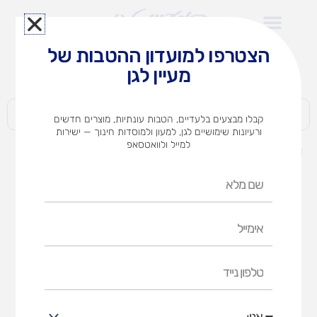
ילוג
תוכן
הצטרפו למועדון ההטבות של
לצוותי הוראה במוסדות חינוך וגני ילדים​
מעיין לגן
חברות | ארגונים | עסקים | פרטיים
קבלו מבצעים בלעדיים, הטבות עונתיות, מוצרים חדשים
ורעיונות שימושיים לגן, למעון ולמוסדות חינוך — ישירות
למייל ולוואטסאפ
דף הבית
מוצרים
נושא נלמד
אותיות ומספרים
מדבקות
שם
מדבקות
מלא
אימייל
דף הבית
נושא נלמד
אותיות ומספרים
מדבקות
טלפון
נייד
אני