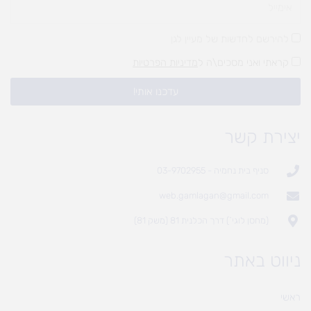
להירשם לחדשות של מעיין לגן
קראתי ואני מסכים\ה ל
מדיניות הפרטיות
עדכנו אותי!
יצירת קשר
סניף בית נחמיה - 03-9702955
web.gamlagan@gmail.com
(מחסן לוגי`) דרך הכלנית 81 (משק 81)
ניווט באתר
ראשי