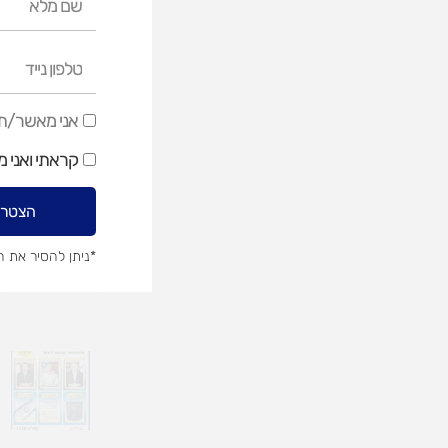
מלא
טלפון
נייד
אני
אני מאשר/ת ק
מאשר/ת
קראתי ואני 
קבלת
דיוור
הצטרפ
שיווקי
*ניתן להסיר את 