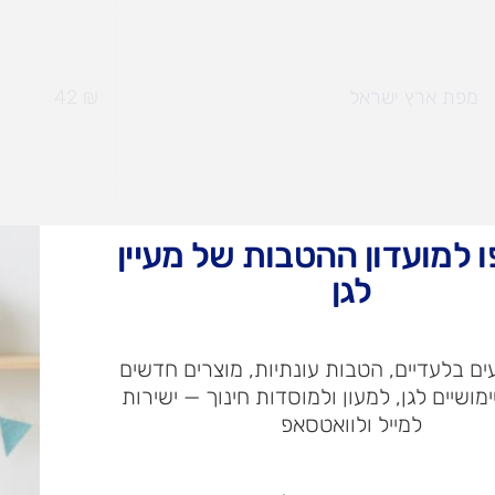
מפת ארץ ישראל
₪
42
 למועדון ההטבות של מעיין
מפת ארץ ישראל ענקית מעוצבת + 9 תמונות
₪
32
לגן
ם בלעדיים, הטבות עונתיות, מוצרים חדשים
ימושיים לגן, למעון ולמוסדות חינוך — ישירות
למייל ולוואטסאפ
מפת המדינה
₪
18
אימייל