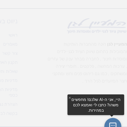
ניווט ב
ראשי
המעיין לגן
הינה מהחברות הותיקות
מאמרים
והמובילות בתחום שיווק הציוד לגני ילדים
צור קשר
ומוסדות חינוך , לחברה מבחר ענק של עזרים
תקנון האת
, ערכות המחשה , פלקטים , חומרי יצירה
שאלות ותש
ומשחקים , כמו גם ריהוט פנים וחוץ ומתקני
מדיניות פר
חצר המיועדים לגיל הרך .
מדיניות ה
כספי
היי, אני ה-AI שלכם! מחפשים
הצהרת נגי
משהו? כתבו לי ואמצא לכם
במהירות.
בקשה לבי