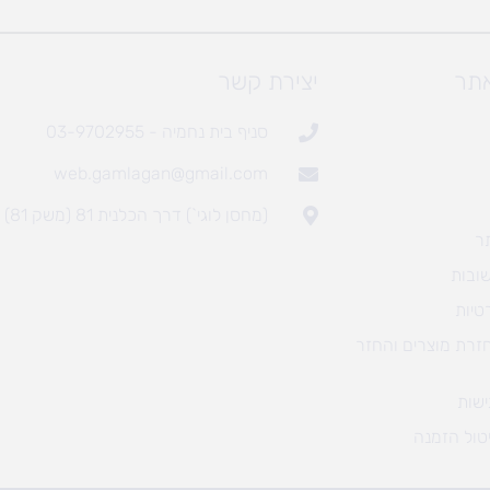
אתר
יצירת קשר
סניף בית נחמיה - 03-9702955
web.gamlagan@gmail.com
(מחסן לוגי`) דרך הכלנית 81 (משק 81)
ר
ובות
טיות
חזרת מוצרים והחזר
שות
טול הזמנה