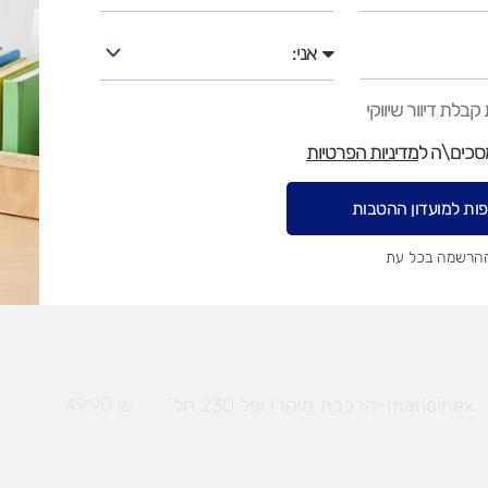
אני
marioinex-הרכבת מיני ופל 500 חל`
₪
349.90
בלת דיוור שיווקי
מסכים\ה ל
מדיניות הפרטיות
ות למועדון ההטבות
marioinex-הרכבת מיקרו ופל 150 חל`
₪
45
ההרשמה בכל עת
marioinex-הרכבת מיקרו ופל 230 חל`
₪
49.90