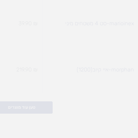
marioinex-סט 4 משטחים מיני
₪
39.90
morphan-איי קיוב(1200)
₪
219.90
טען עוד מוצרים