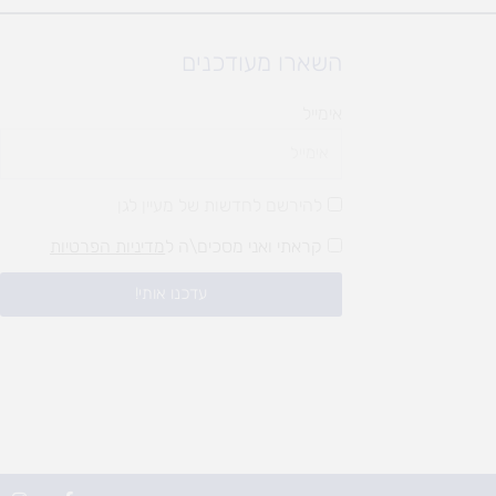
השארו מעודכנים
אימייל
להירשם לחדשות של מעיין לגן
קראתי ואני מסכים\ה ל
מדיניות הפרטיות
עדכנו אותי!
I
F