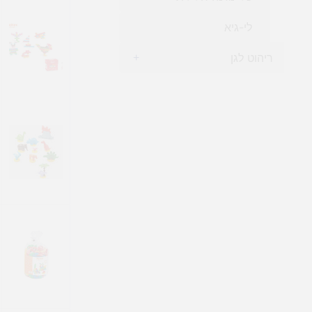
לי-גיא
ריהוט לגן
+