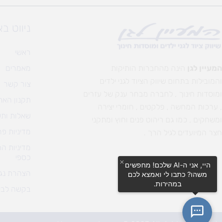
ניווט ב
ראשי
המעיין לגן
הינה מהחברות הותיקות
מאמרים
והמובילות בתחום שיווק הציוד לגני ילדים
צור קשר
ומוסדות חינוך , לחברה מבחר ענק של עזרים
תקנון האת
, ערכות המחשה , פלקטים , חומרי יצירה
שאלות ותש
ומשחקים , כמו גם ריהוט פנים וחוץ ומתקני
מדיניות פר
חצר המיועדים לגיל הרך .
מדיניות ה
כספי
היי, אני ה-AI שלכם! מחפשים
הצהרת נגי
משהו? כתבו לי ואמצא לכם
במהירות.
בקשה לבי