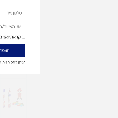
טלפון
נייד
אני
אני מאשר/ת ק
מאשר/ת
קראתי ואני 
קבלת
דיוור
הצטרפ
שיווקי
*ניתן להסיר את 