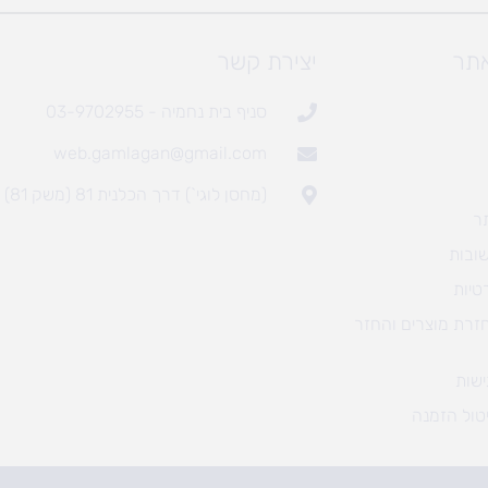
אתר
יצירת קשר
סניף בית נחמיה - 03-9702955
web.gamlagan@gmail.com
(מחסן לוגי`) דרך הכלנית 81 (משק 81)
ר
ובות
טיות
חזרת מוצרים והחזר
שות
טול הזמנה