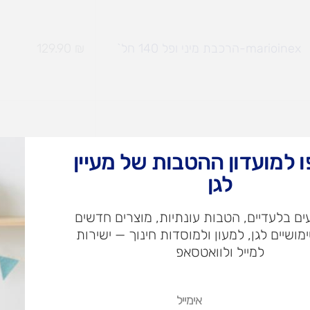
marioinex-הרכבת מיני ופל 140 חל`
₪
129.90
marioinex-הרכבת מיני ופל 300 חל`
₪
239.90
 למועדון ההטבות של מעיין
לגן
ם בלעדיים, הטבות עונתיות, מוצרים חדשים
ימושיים לגן, למעון ולמוסדות חינוך — ישירות
למייל ולוואטסאפ
marioinex-הרכבת מיני ופל 350 חל`
₪
239.90
אימייל