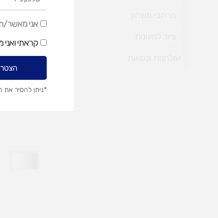
נייד
מרחבי משחק
אני
אני מאשר/ת ק
מאשר/ת
ציוד למעונות
קראתי ואני 
קבלת
שולחנות וכסאות
+
דיוור
הצטרפ
שיווקי
*ניתן להסיר את 