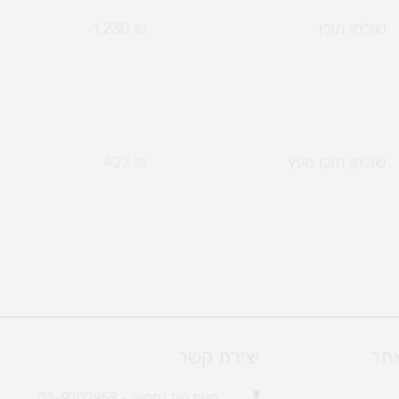
שולחן תוכן
₪
1,230
שולחן תוכן מעץ
₪
427
אתר
יצירת קשר
סניף בית נחמיה - 03-9702955