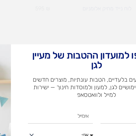
לוח נייד מחיק אלומניום
₪
595
 למועדון ההטבות של מעיין
מדף תוכן ו2 עגלות
₪
1,230
לגן
ם בלעדיים, הטבות עונתיות, מוצרים חדשים
ימושיים לגן, למעון ולמוסדות חינוך — ישירות
למייל ולוואטסאפ
מראה ניידת
₪
895
אימייל
אני