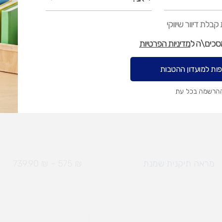
מראה תיקנית צבעונית
₪
695
–
₪
2,315
בלת דיוור שיווקי
מסכים\ה ל
מדיניות הפרטיות
ות למועדון ההטבות
מראה תיקנית צבעונית מסגרת גל
₪
695
–
₪
865
ההרשמה בכל עת
מראה תיקנית שמנת
₪
575
–
₪
739.90