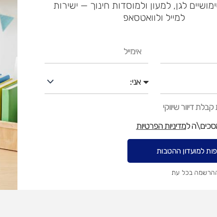
ימושיים לגן, למעון ולמוסדות חינוך — ישירות
למייל ולוואטסאפ
ספסל עץ צבעוני
₪
290
אימייל
אני
בלת דיוור שיווקי
מסכים\ה ל
מדיניות הפרטיות
ות למועדון ההטבות
ההרשמה בכל עת