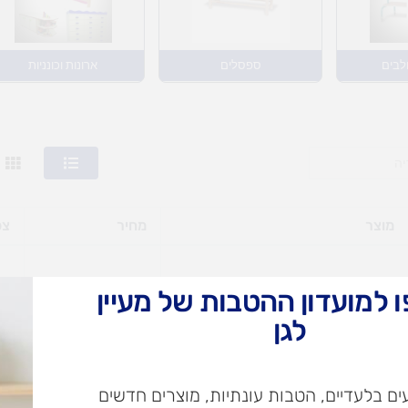
לבים
ספסלים
ארונות וכונניות
מוצר
מחיר
צפ
 למועדון ההטבות של מעיין
ספסל מתכת פורמייקה בוק/שמנת
₪
319.90
לגן
ם בלעדיים, הטבות עונתיות, מוצרים חדשים