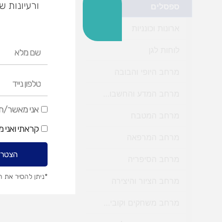
ורעיונות ש
ספסלים
ארונות וכונניות
שם
לוחות לגן
מלא
מרחב היופי והבובה
טלפון
נייד
מרחב המדע והחשבון לגן
אני
אני מאשר/ת ק
מרחב המטבח
מאשר/ת
קראתי ואני 
קבלת
מרחב המרפאה
דיוור
הצטרפ
שיווקי
מרחב הסיפריה
*ניתן להסיר את 
מרחב הציור והיצירה
מרחב משחקים וקוביות