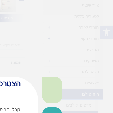
ציוד שוטף
קטגוריה כללית
מדפים וקו
פתח סרגל נגישות
חומרי יצירה
+
חומרי ניקוי
+
מבצעים
משחקים
+
תמונה
נושא נלמד
+
הצטרפו
צעצועים
+
ריהוט לגן
-
מדפים וקולבים
קבלו מבצעי