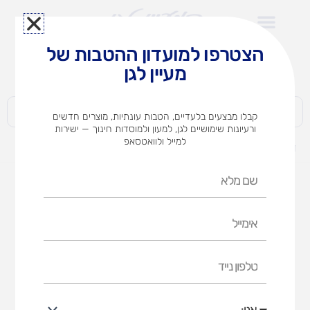
ילוג
תוכן
הצטרפו למועדון ההטבות של
לצוותי הוראה במוסדות חינוך וגני ילדים​
מעיין לגן
חברות | ארגונים | עסקים | פרטיים
קבלו מבצעים בלעדיים, הטבות עונתיות, מוצרים חדשים
ורעיונות שימושיים לגן, למעון ולמוסדות חינוך — ישירות
למייל ולוואטסאפ
דף הבית
מוצרים
ריהוט לגן
מרחב הסיפריה
שם
מרחב הסיפריה
מלא
אימייל
דף הבית
ריהוט לגן
מרחב הסיפריה
טלפון
נייד
אני