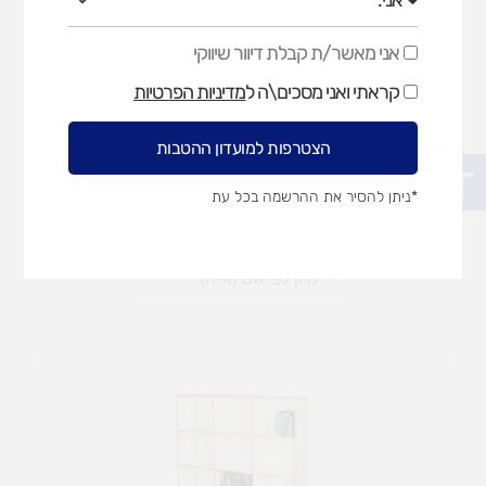
אני מאשר/ת קבלת דיוור שיווקי
אני
מאשר/ת
מדפים וקולבים
ספסלים
קראתי ואני מסכים\ה ל
מדיניות הפרטיות
קבלת
דיוור
שיווקי
הצטרפות למועדון ההטבות
פתח סרגל נגישות
המחיר
המחיר
המקורי
הנוכחי
*ניתן להסיר את ההרשמה בכל עת
היה:
הוא:
820 ₪.
825 ₪.