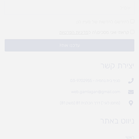
להירשם לחדשות של מעיין לגן
קראתי ואני מסכים\ה ל
מדיניות הפרטיות
עדכנו אותי!
יצירת קשר
סניף בית נחמיה - 03-9702955
web.gamlagan@gmail.com
(מחסן לוגי`) דרך הכלנית 81 (משק 81)
ניווט באתר
ראשי