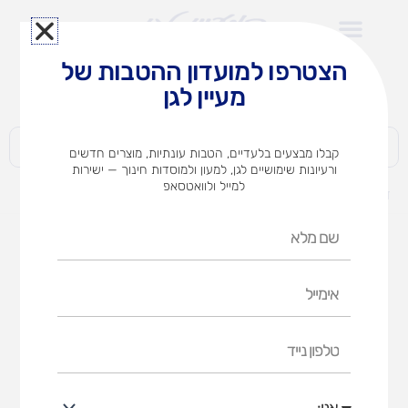
ילוג
תוכן
הצטרפו למועדון ההטבות של
לצוותי הוראה במוסדות חינוך וגני ילדים​
מעיין לגן
חברות | ארגונים | עסקים | פרטיים
קבלו מבצעים בלעדיים, הטבות עונתיות, מוצרים חדשים
ורעיונות שימושיים לגן, למעון ולמוסדות חינוך — ישירות
למייל ולוואטסאפ
דף הבית
מוצרים
ריהוט לגן
ריהוט כללי
שם
ריהוט כללי
מלא
אימייל
דף הבית
ריהוט לגן
ריהוט כללי
טלפון
נייד
אני