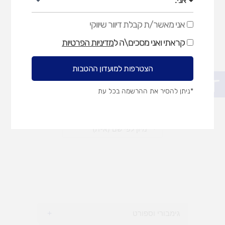
אני מאשר/ת קבלת דיוור שיווקי
אני
מאשר/ת
מדפים וקולבים
ספסלים
קראתי ואני מסכים\ה ל
מדיניות הפרטיות
קבלת
דיוור
שיווקי
הצטרפות למועדון ההטבות
פתח סרגל נגישות
*ניתן להסיר את ההרשמה בכל עת
גימבורי וספורט
+