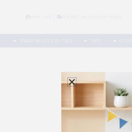
משלוח חינם בקנייה מעל 450 ש"ח
לאזור האישי
ספורט
לחצר
מוצרי מכולת/ניקוי וחשמל