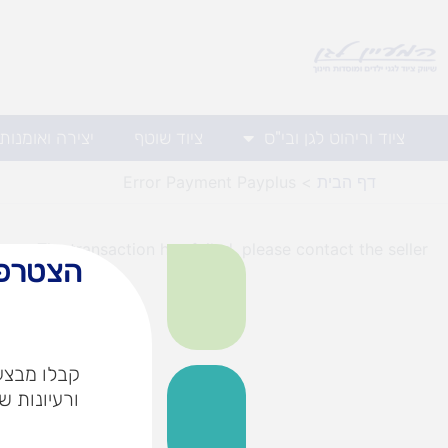
ילוג
תוכן
ציוד וריהוט לגן ובי"ס
ציוד שוטף
יצירה ואומנות
דף הבית
Error Payment Payplus
The transaction has failed, please contact the seller.
הצטרפו
קבלו מבצעי
ורעיונות ש